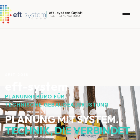
eft-system GmbH
TGA-PLANUNGSBÜRO
SEIT 2018
eft-system
PLANUNGSBÜRO FÜR
TECHNISCHE GEBÄUDEAUSRÜSTUNG
PLANUNG MIT SYSTEM.
TECHNIK, DIE VERBINDET